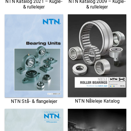
NTN Katalog 2021 – Kugle-
NTN Katalog 2009 – Kugle-
& rullelejer
& rullelejer
NTN Nåleleje Katalog
NTN Stå- & flangelejer