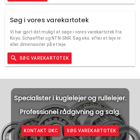
Søg i vores varekartotek
Vi har gjort det muligt at søge i vores varekartotek fra
Koyo, Schaeffler og NTN-SNR. Søg eks. efter et leje nr.
eller dimensioner på et leje.
search
SØG VAREKARTOTEK
Specialister i kuglelejer og rullelejer.
Professionel rådgivning og salg.
KONTAKT DKC
SØG VAREKARTOTEK