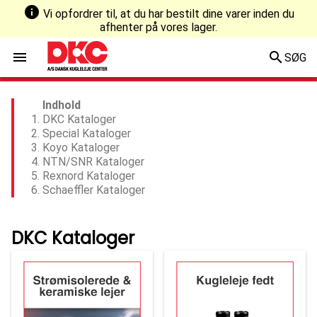
info
Vi opfordrer til, at du har bestilt dine varer inden du
afhenter på vores lager.
menu
search
SØG
Forside
DKC Kataloger
Indhold
DKC Kataloger
Special Kataloger
Koyo Kataloger
NTN/SNR Kataloger
Rexnord Kataloger
Schaeffler Kataloger
DKC Kataloger