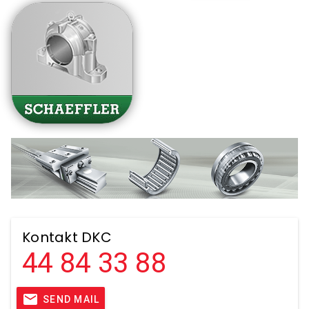
Kontakt DKC
44 84 33 88
mail
SEND MAIL